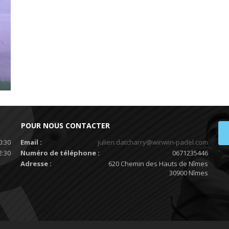
POUR NOUS CONTACTER
0:30
Email :
julien.datcharry@winwin-padel.com
2:30
Numéro de téléphone :
0671235446
Adresse :
620 Chemin des Hauts de Nîmes
30900 Nîmes