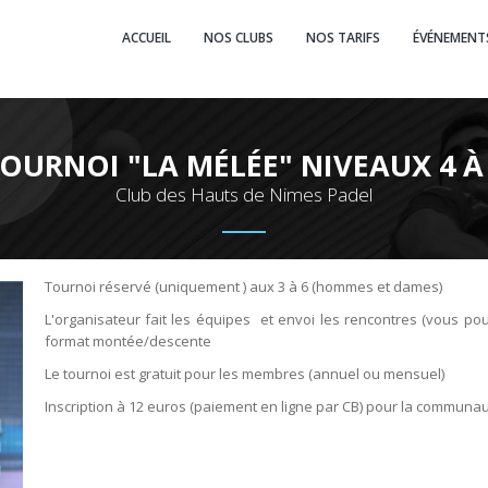
ACCUEIL
NOS CLUBS
NOS TARIFS
ÉVÉNEMENT
OURNOI "LA MÉLÉE" NIVEAUX 4 À
Club des Hauts de Nimes Padel
Tournoi réservé (uniquement ) aux 3 à 6 (hommes et dames)
L'organisateur fait les équipes et envoi les rencontres (vous po
format montée/descente
Le tournoi est gratuit pour les membres (annuel ou mensuel)
Inscription à 12 euros (paiement en ligne par CB) pour la communa