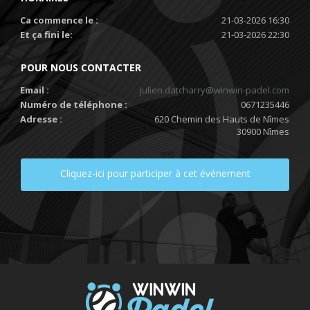
Ca commence le :
21-03-2026 16:30
Et ça fini le:
21-03-2026 22:30
POUR NOUS CONTACTER
Email :
julien.datcharry@winwin-padel.com
Numéro de téléphone :
0671235446
Adresse :
620 Chemin des Hauts de Nîmes
30900 Nîmes
Cliquez-ici pour participer à cet événement