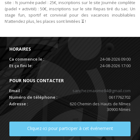
site : ½ journée padel : 25€, inscriptions sur le site Journée complète
(padel + activité) : 50€, inscriptions sur le site Repas tiré du sac. Un
stage fun, sportif et convivial pour des vacances inoubliables
N’attendez plus, les places sont limitées ⏳ !
HORAIRES
Ca commence le :
24-08-2026 09:00
Et ça fini le:
24-08-2026 17:00
POUR NOUS CONTACTER
Email :
sanchezmaxime84@gmail.com
Numéro de téléphone :
0617762702
Adresse :
620 Chemin des Hauts de Nîmes
30900 Nîmes
Cliquez-ici pour participer à cet événement