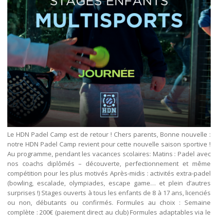
Le HDN Padel Camp est de retour ! Chers parents, Bonne nouvelle :
notre HDN Padel Camp revient pour cette nouvelle saison sportive !
Au programme, pendant les vacances scolaires: Matins : Padel avec
nos coachs diplômés – découverte, perfectionnement et même
compétition pour les plus motivés Après-midis : activités extra-padel
(bowling, escalade, olympiades, escape game… et plein d’autres
surprises !) Stages ouverts à tous les enfants de 8 à 17 ans, licenciés
ou non, débutants ou confirmés. Formules au choix : Semaine
complète : 200€ (paiement direct au club) Formules adaptables via le