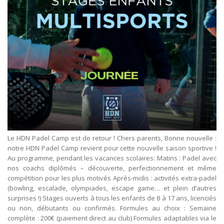
Le HDN Padel Camp est de retour ! Chers parents, Bonne nouvelle :
notre HDN Padel Camp revient pour cette nouvelle saison sportive !
Au programme, pendant les vacances scolaires: Matins : Padel avec
nos coachs diplômés – découverte, perfectionnement et même
compétition pour les plus motivés Après-midis : activités extra-padel
(bowling, escalade, olympiades, escape game… et plein d’autres
surprises !) Stages ouverts à tous les enfants de 8 à 17 ans, licenciés
ou non, débutants ou confirmés. Formules au choix : Semaine
complète : 200€ (paiement direct au club) Formules adaptables via le