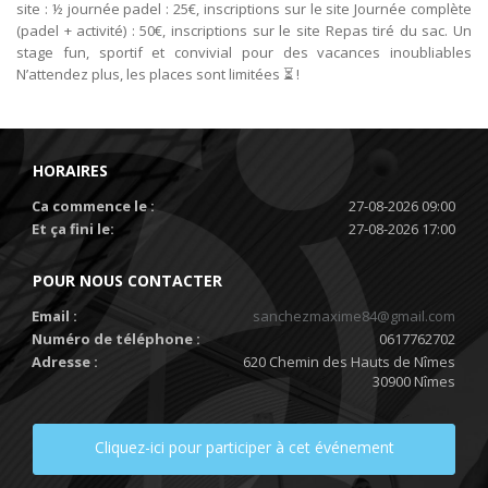
site : ½ journée padel : 25€, inscriptions sur le site Journée complète
(padel + activité) : 50€, inscriptions sur le site Repas tiré du sac. Un
stage fun, sportif et convivial pour des vacances inoubliables
N’attendez plus, les places sont limitées ⏳ !
HORAIRES
Ca commence le :
27-08-2026 09:00
Et ça fini le:
27-08-2026 17:00
POUR NOUS CONTACTER
Email :
sanchezmaxime84@gmail.com
Numéro de téléphone :
0617762702
Adresse :
620 Chemin des Hauts de Nîmes
30900 Nîmes
Cliquez-ici pour participer à cet événement