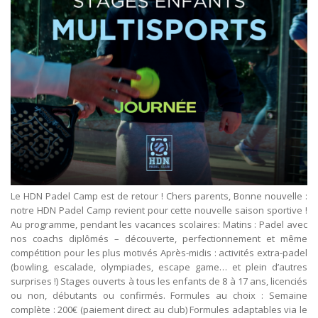
Le HDN Padel Camp est de retour ! Chers parents, Bonne nouvelle :
notre HDN Padel Camp revient pour cette nouvelle saison sportive !
Au programme, pendant les vacances scolaires: Matins : Padel avec
nos coachs diplômés – découverte, perfectionnement et même
compétition pour les plus motivés Après-midis : activités extra-padel
(bowling, escalade, olympiades, escape game… et plein d’autres
surprises !) Stages ouverts à tous les enfants de 8 à 17 ans, licenciés
ou non, débutants ou confirmés. Formules au choix : Semaine
complète : 200€ (paiement direct au club) Formules adaptables via le