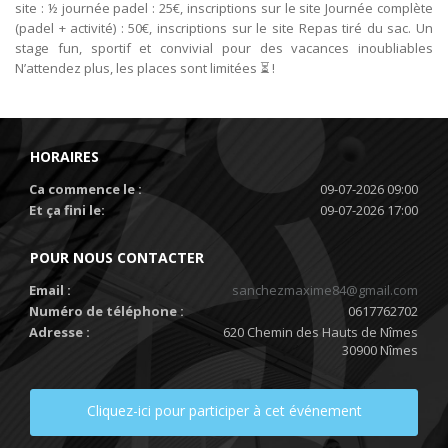
site : ½ journée padel : 25€, inscriptions sur le site Journée complète
(padel + activité) : 50€, inscriptions sur le site Repas tiré du sac. Un
stage fun, sportif et convivial pour des vacances inoubliables
N’attendez plus, les places sont limitées ⏳ !
HORAIRES
Ca commence le :
09-07-2026 09:00
Et ça fini le:
09-07-2026 17:00
POUR NOUS CONTACTER
Email :
sanchezmaxime84@gmail.com
Numéro de téléphone :
0617762702
Adresse :
620 Chemin des Hauts de Nîmes
30900 Nîmes
Cliquez-ici pour participer à cet événement