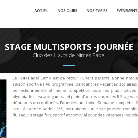
ACCUEIL
NOS CLUBS
NOS TARIFS
ÉVÉNEMENT
STAGE MULTISPORTS -JOURNÉE
Club des Hauts de Nimes Padel
Le HDN Padel Camp est de retour ! Chers parents, Bonne nouvel
saison sportive ! Au programme, pendant les vacances scolaires:
perfectionnement et même compétition pour les plus motivés Ap
olympiades, escape game… et plein d’autres surprises !) Stages ou
débutants ou confirmés. Formules au choix : Semaine complète : 2
site : ½ journée padel : 25€, inscriptions sur le site Journée complète
du sac. Un stage fun, sportif et convivial pour des vacances inoublia