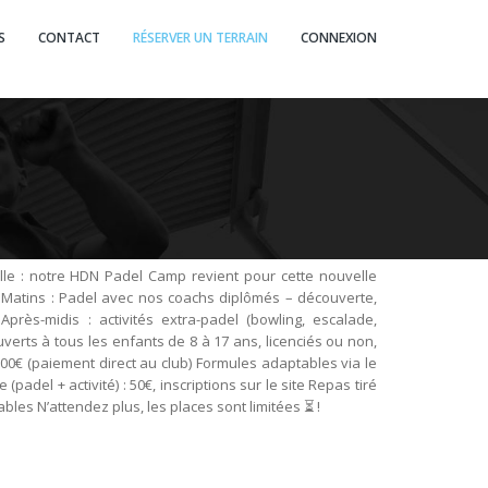
S
CONTACT
RÉSERVER UN TERRAIN
CONNEXION
le : notre HDN Padel Camp revient pour cette nouvelle
 Matins : Padel avec nos coachs diplômés – découverte,
rès-midis : activités extra-padel (bowling, escalade,
verts à tous les enfants de 8 à 17 ans, licenciés ou non,
00€ (paiement direct au club) Formules adaptables via le
 (padel + activité) : 50€, inscriptions sur le site Repas tiré
bles N’attendez plus, les places sont limitées ⏳ !