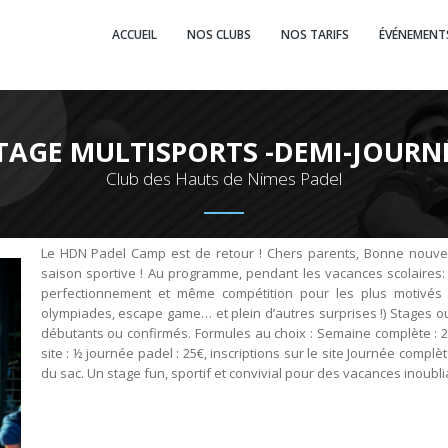
ACCUEIL
NOS CLUBS
NOS TARIFS
ÉVÉNEMENT
TAGE MULTISPORTS -DEMI-JOURN
Club des Hauts de Nimes Padel
Le HDN Padel Camp est de retour ! Chers parents, Bonne nouvel
saison sportive ! Au programme, pendant les vacances scolaires:
perfectionnement et même compétition pour les plus motivés Ap
olympiades, escape game… et plein d’autres surprises !) Stages ou
débutants ou confirmés. Formules au choix : Semaine complète : 2
site : ½ journée padel : 25€, inscriptions sur le site Journée complète
du sac. Un stage fun, sportif et convivial pour des vacances inoublia