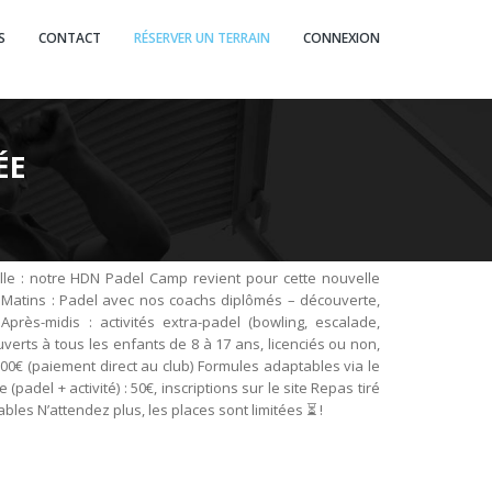
S
CONTACT
RÉSERVER UN TERRAIN
CONNEXION
ÉE
le : notre HDN Padel Camp revient pour cette nouvelle
 Matins : Padel avec nos coachs diplômés – découverte,
rès-midis : activités extra-padel (bowling, escalade,
verts à tous les enfants de 8 à 17 ans, licenciés ou non,
00€ (paiement direct au club) Formules adaptables via le
 (padel + activité) : 50€, inscriptions sur le site Repas tiré
bles N’attendez plus, les places sont limitées ⏳ !