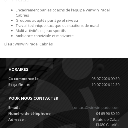
Encadrement par les coachs de l’équipe WinWin Padel
Cabriès
Groupes adaptés par âge et niveau
Travail technique, tactique et situations de match
Multi-activités et jeux sportifs
Ambiance conviviale et motivante
Lieu :
WinWin Padel Cabriès
HORAIRES
Ca commence le :
06-07-2026 09:30
Et ça fini le:
10-07-2026 12:30
POUR NOUS CONTACTER
Email :
contact@winwin-padel.com
Numéro de téléphone :
04 69 96 80 60
Adresse :
Route de Calas
13480 Cabriès