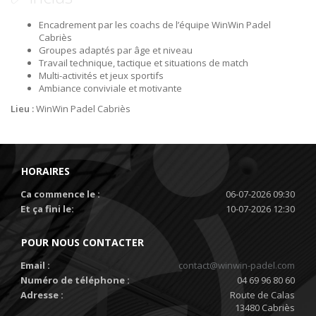
Encadrement par les coachs de l’équipe WinWin Padel
Cabriès
Groupes adaptés par âge et niveau
Travail technique, tactique et situations de match
Multi-activités et jeux sportifs
Ambiance conviviale et motivante
Lieu :
WinWin Padel Cabriès
HORAIRES
Ca commence le :
06-07-2026 09:30
Et ça fini le:
10-07-2026 12:30
POUR NOUS CONTACTER
Email :
contact@winwin-padel.com
Numéro de téléphone :
04 69 96 80 60
Adresse :
Route de Calas
13480 Cabriès