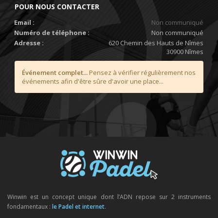
POUR NOUS CONTACTER
Email :
Non communiqué
Numéro de téléphone :
Non communiqué
Adresse :
620 Chemin des Hauts de Nîmes
30900 Nîmes
Événement complet...
Pensez à vérifier régulièrement nos
événements afin d'être sûre d'avoir une place...
Winwin est un concept unique dont l’ADN repose sur 2 instruments
fondamentaux :
le Padel et internet
.