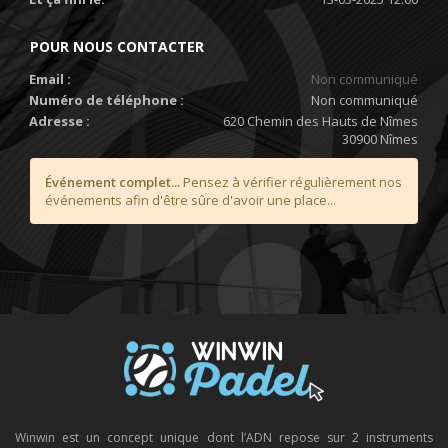
POUR NOUS CONTACTER
Email :
Non communiqué
Numéro de téléphone :
Non communiqué
Adresse :
620 Chemin des Hauts de Nîmes
30900 Nîmes
Événement complet...
Pensez à vérifier régulièrement nos
événements afin d'être sûre d'avoir une place...
Winwin est un concept unique dont l’ADN repose sur 2 instruments