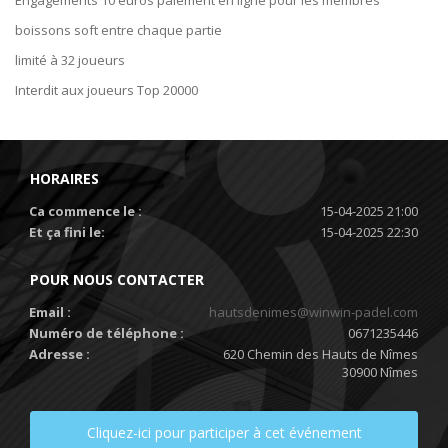
Engagements 10 euros paiement en ligne pour les membres
boissons soft entre chaque partie
limité à 32 joueurs
Interdit aux joueurs Top 20000
HORAIRES
Ca commence le :
15-04-2025 21:00
Et ça fini le:
15-04-2025 22:30
POUR NOUS CONTACTER
Email :
hautsdenimes@winwin-padel.com
Numéro de téléphone :
0671235446
Adresse :
620 Chemin des Hauts de Nîmes
30900 Nîmes
Cliquez-ici pour participer à cet événement