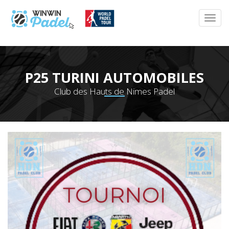
P25 TURINI AUTOMOBILES
Club des Hauts de Nimes Padel