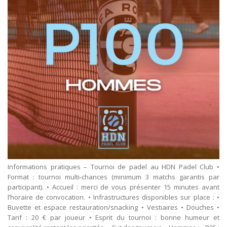
Informations pratiques – Tournoi de padel au HDN Padel Club •
Format : tournoi multi-chances (minimum 3 matchs garantis par
participant). • Accueil : merci de vous présenter 15 minutes avant
l’horaire de convocation. • Infrastructures disponibles sur place : •
Buvette et espace restauration/snacking • Vestiaires • Douches •
Tarif : 20 € par joueur • Esprit du tournoi : bonne humeur et