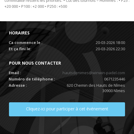
convivialité restent les priorités. • Cut des tournois – Hommes : • P25 :
+20 000 • P100 : +2 000 • P250 : +500
HORAIRES
Ca commence le :
20-03-2026 18:00
Et ça fini le:
20-03-2026 22:30
POUR NOUS CONTACTER
Email :
hautsdenimes@winwin-padel.com
Numéro de téléphone :
0671235446
Adresse :
620 Chemin des Hauts de Nîmes
30900 Nîmes
Cliquez-ici pour participer à cet événement