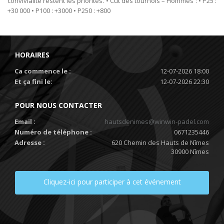
convivialité restent les priorités. • Cut des tournois – Hommes : • P25 :
+30 000 • P100 : +3000 • P250 : +800
HORAIRES
Ca commence le :
12-07-2026 18:00
Et ça fini le:
12-07-2026 22:30
POUR NOUS CONTACTER
Email :
hautsdenimes@winwin-padel.com
Numéro de téléphone :
0671235446
Adresse :
620 Chemin des Hauts de Nîmes
30900 Nîmes
Cliquez-ici pour participer à cet événement