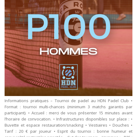
Informations pratiques – Tournoi de padel au HDN Padel Club •
Format : tournoi multi-chances (minimum 3 matchs garantis par
participant). • Accueil : merci de vous présenter 15 minutes avant
l’horaire de convocation. • Infrastructures disponibles sur place : •
Buvette et espace restauration/snacking • Vestiaires • Douches •
Tarif : 20 € par joueur • Esprit du tournoi : bonne humeur et