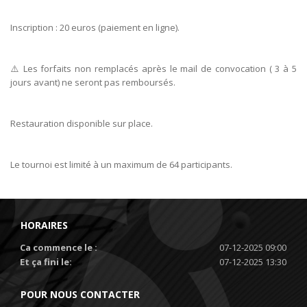
Inscription : 20 euros (paiement en ligne).
⚠️ Les forfaits non remplacés après le mail de convocation ( 3 à 5
jours avant) ne seront pas remboursés.
Restauration disponible sur place.
Le tournoi est limité à un maximum de 64 participants.
HORAIRES
Ca commence le :
07-12-2025 09:00
Et ça fini le:
07-12-2025 13:30
POUR NOUS CONTACTER