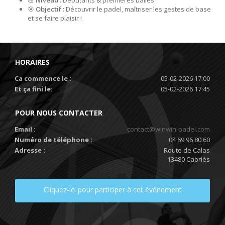
🎯
Objectif :
Découvrir le padel, maîtriser les gestes de base
et se faire plaisir !
HORAIRES
Ca commence le :
05-02-2026 17:00
Et ça fini le:
05-02-2026 17:45
POUR NOUS CONTACTER
Email :
contact@winwin-padel.com
Numéro de téléphone :
04 69 96 80 60
Adresse :
Route de Calas
13480 Cabriès
Cliquez-ici pour participer à cet événement