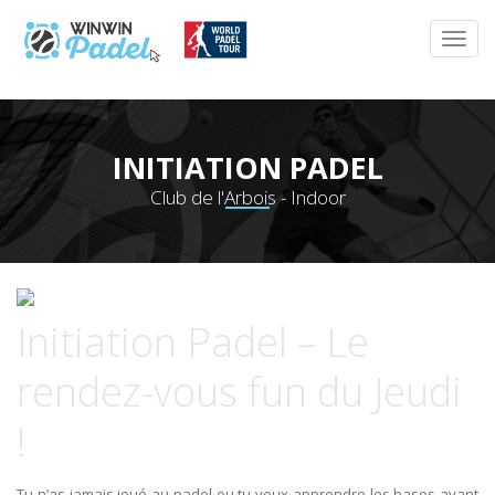
INITIATION PADEL
Club de l'Arbois - Indoor
Initiation Padel – Le
rendez-vous fun du Jeudi
!
Tu n’as jamais joué au padel ou tu veux apprendre les bases avant