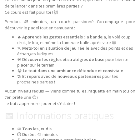
de te lancer dans tes premières parties ?
Ce cours est fait pour toi ! 🙌
Pendant 45 minutes, un coach passionné t’accompagne pour
découvrir le padel tout en t’amusant :
🔥
Apprends les gestes essentiels :
la bandeja, le volé coup
droit, le lob, et même la fameuse balle après vitre 😎
🏃️
Mets-toi en situation de jeu réelle
avec des points et des
échanges ludiques
🎯
Découvre les règles et stratégies de base
pour bien te
placer sur le terrain
😂
Le tout dans une ambiance détendue et conviviale
🤝
Et repars avec de nouveaux partenaires
pour tes
prochaines parties !
Aucun niveau requis — viens comme tu es, raquette en main (ou on
t’en prête une 😉).
Le but : apprendre, jouer et s’éclater !
📅 Informations pratiques
📅
Tous les Jeudis
⏱️
Durée :
45 minutes
💪
Niveau :
Débutants & premières balles