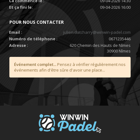
Ca commence le :
09-04-2026 14:30
Et ça fini le:
09-04-2026 16:00
POUR NOUS CONTACTER
Email :
julien.datcharry@winwin-padel.com
Numéro de téléphone :
0671235446
Adresse :
620 Chemin des Hauts de Nîmes
30900 Nîmes
Événement complet...
Pensez à vérifier régulièrement nos
événements afin d'être sûre d'avoir une place...