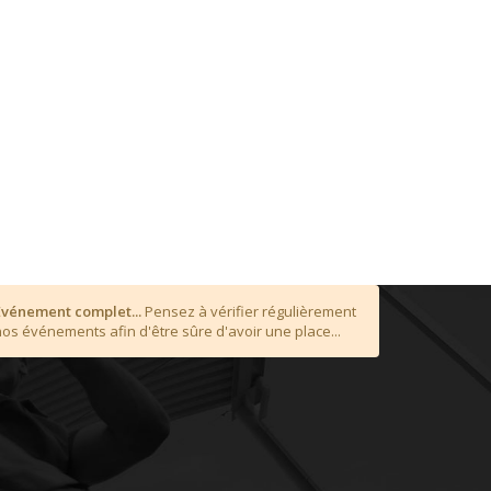
Événement complet...
Pensez à vérifier régulièrement
nos événements afin d'être sûre d'avoir une place...