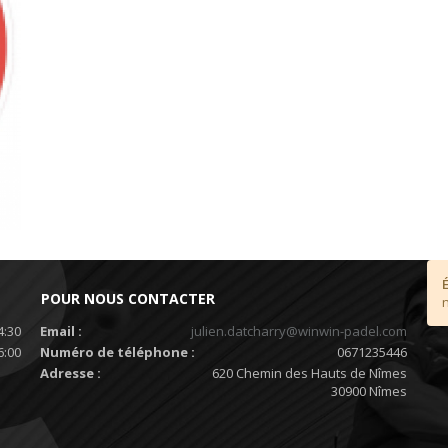
POUR NOUS CONTACTER
4:30
Email :
julien.datcharry@winwin-padel.com
6:00
Numéro de téléphone :
0671235446
Adresse :
620 Chemin des Hauts de Nîmes
30900 Nîmes