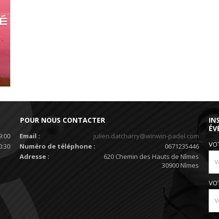
POUR NOUS CONTACTER
IN
ÉV
9:00
Email :
julien.datcharry@winwin-padel.com
VO
0:30
Numéro de téléphone :
0671235446
Adresse :
620 Chemin des Hauts de Nîmes
30900 Nîmes
VO