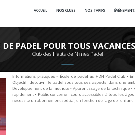
ACCUEIL
NOS CLUBS
NOS TARIFS
ÉVÉNEMENT
 DE PADEL POUR TOUS VACANCES
Club des Hauts de Nimes Padel
Informations pratiques – École de padel au HDN Padel Club • E
Objectif : découvrir le padel sous tous ses aspects, dans une am
Développement de la motricité • Apprentissage de la technique • 
rapidement • Public concerné : cours accessibles à tous les âges e
nécessite un abonnement spécial, en fonction de l’âge de l’enfant