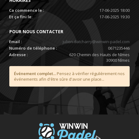
HORAIRES
Ca commence le :
17-06-2025 18:00
Et ça fini le:
17-06-2025 19:30
POUR NOUS CONTACTER
Email :
julien.datcharry@winwin-padel.com
Numéro de téléphone :
0671235446
Adresse :
620 Chemin des Hauts de Nîmes
30900 Nîmes
Événement complet...
Pensez à vérifier régulièrement nos
événements afin d'être sûre d'avoir une place...