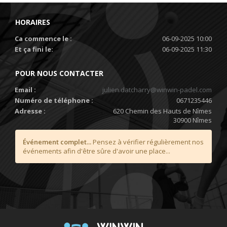
HORAIRES
Ca commence le :
06-09-2025 10:00
Et ça fini le:
06-09-2025 11:30
POUR NOUS CONTACTER
Email :
julien.datcharry@winwin-padel.com
Numéro de téléphone :
0671235446
Adresse :
620 Chemin des Hauts de Nîmes
30900 Nîmes
Événement complet...
Pensez à vérifier régulièrement nos
événements afin d'être sûre d'avoir une place...