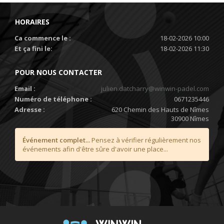
HORAIRES
Ca commence le :
18-02-2026 10:00
Et ça fini le:
18-02-2026 11:30
POUR NOUS CONTACTER
Email :
julien.datcharry@winwin-padel.com
Numéro de téléphone :
0671235446
Adresse :
620 Chemin des Hauts de Nîmes
30900 Nîmes
Événement complet...
Pensez à vérifier régulièrement nos
événements afin d'être sûre d'avoir une place...