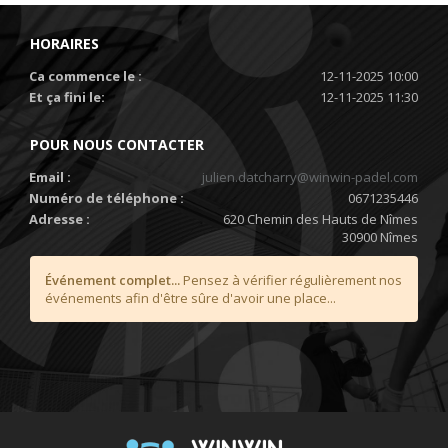
HORAIRES
Ca commence le :
12-11-2025 10:00
Et ça fini le:
12-11-2025 11:30
POUR NOUS CONTACTER
Email :
julien.datcharry@winwin-padel.com
Numéro de téléphone :
0671235446
Adresse :
620 Chemin des Hauts de Nîmes
30900 Nîmes
Événement complet...
Pensez à vérifier régulièrement nos
événements afin d'être sûre d'avoir une place...