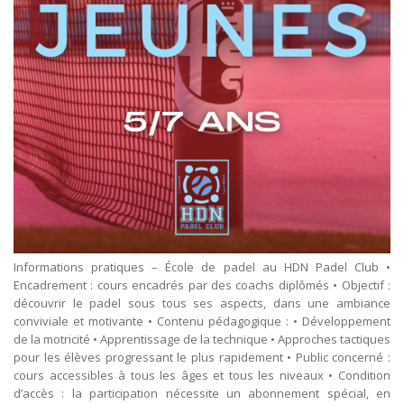
Informations pratiques – École de padel au HDN Padel Club •
Encadrement : cours encadrés par des coachs diplômés • Objectif :
découvrir le padel sous tous ses aspects, dans une ambiance
conviviale et motivante • Contenu pédagogique : • Développement
de la motricité • Apprentissage de la technique • Approches tactiques
pour les élèves progressant le plus rapidement • Public concerné :
cours accessibles à tous les âges et tous les niveaux • Condition
d’accès : la participation nécessite un abonnement spécial, en