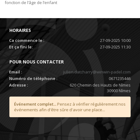
fonction de l’âge de l’enfant
HORAIRES
Ca commence le :
27-09-2025 10:00
Et ça fini le:
27-09-2025 11:30
POUR NOUS CONTACTER
Email :
julien.datcharry@winwin-padel.com
Numéro de téléphone :
0671235446
Adresse :
620 Chemin des Hauts de Nîmes
30900 Nîmes
Événement complet...
Pensez à vérifier régulièrement nos
événements afin d'être sûre d'avoir une place...