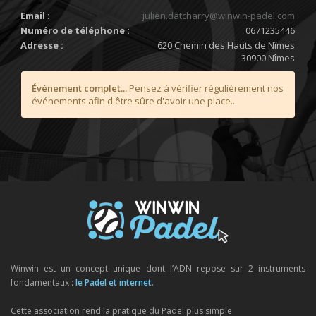
Email :
julien.datcharry@winwin-padel.com
Numéro de téléphone :
0671235446
Adresse :
620 Chemin des Hauts de Nîmes
30900 Nîmes
Événement complet...
Pensez à vérifier régulièrement nos
événements afin d'être sûre d'avoir une place...
Winwin est un concept unique dont l’ADN repose sur 2 instruments
fondamentaux :
le Padel et internet
.
Cette association rend la pratique du Padel plus simple