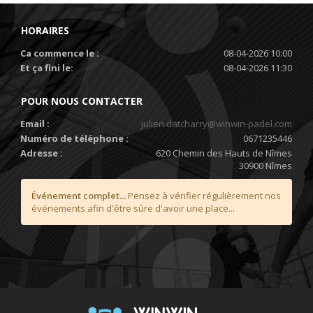
HORAIRES
Ca commence le :
08-04-2026 10:00
Et ça fini le:
08-04-2026 11:30
POUR NOUS CONTACTER
Email :
julien.datcharry@winwin-padel.com
Numéro de téléphone :
0671235446
Adresse :
620 Chemin des Hauts de Nîmes
30900 Nîmes
Événement complet...
Pensez à vérifier régulièrement nos
événements afin d'être sûre d'avoir une place...