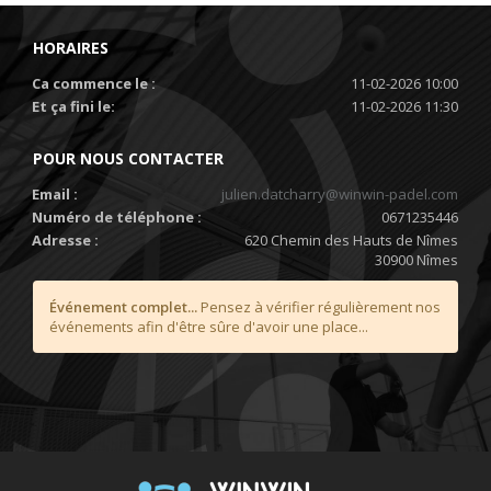
HORAIRES
Ca commence le :
11-02-2026 10:00
Et ça fini le:
11-02-2026 11:30
POUR NOUS CONTACTER
Email :
julien.datcharry@winwin-padel.com
Numéro de téléphone :
0671235446
Adresse :
620 Chemin des Hauts de Nîmes
30900 Nîmes
Événement complet...
Pensez à vérifier régulièrement nos
événements afin d'être sûre d'avoir une place...