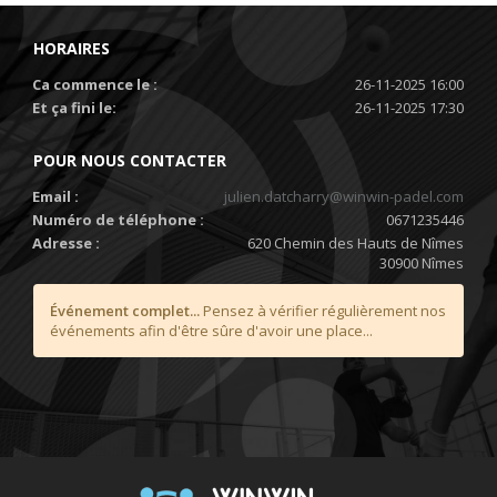
HORAIRES
Ca commence le :
26-11-2025 16:00
Et ça fini le:
26-11-2025 17:30
POUR NOUS CONTACTER
Email :
julien.datcharry@winwin-padel.com
Numéro de téléphone :
0671235446
Adresse :
620 Chemin des Hauts de Nîmes
30900 Nîmes
Événement complet...
Pensez à vérifier régulièrement nos
événements afin d'être sûre d'avoir une place...