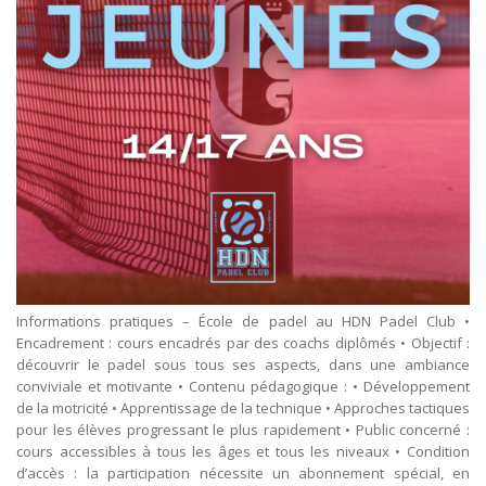
Informations pratiques – École de padel au HDN Padel Club •
Encadrement : cours encadrés par des coachs diplômés • Objectif :
découvrir le padel sous tous ses aspects, dans une ambiance
conviviale et motivante • Contenu pédagogique : • Développement
de la motricité • Apprentissage de la technique • Approches tactiques
pour les élèves progressant le plus rapidement • Public concerné :
cours accessibles à tous les âges et tous les niveaux • Condition
d’accès : la participation nécessite un abonnement spécial, en