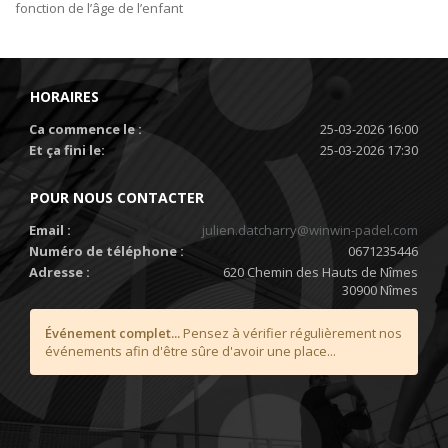
fonction de l’âge de l’enfant
HORAIRES
Ca commence le :
25-03-2026 16:00
Et ça fini le:
25-03-2026 17:30
POUR NOUS CONTACTER
Email :
julien.datcharry@winwin-padel.com
Numéro de téléphone :
0671235446
Adresse :
620 Chemin des Hauts de Nîmes
30900 Nîmes
Événement complet...
Pensez à vérifier régulièrement nos
événements afin d'être sûre d'avoir une place...