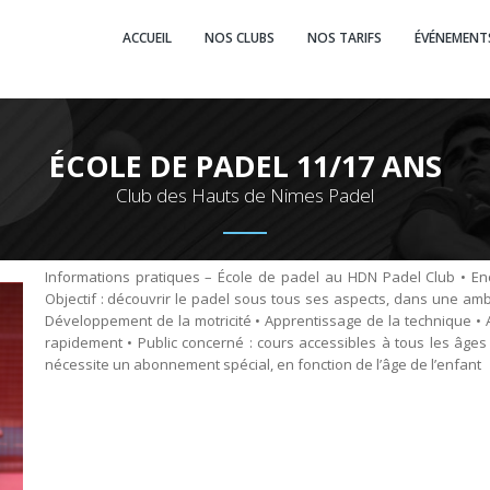
ACCUEIL
NOS CLUBS
NOS TARIFS
ÉVÉNEMENT
ÉCOLE DE PADEL 11/17 ANS
Club des Hauts de Nimes Padel
Informations pratiques – École de padel au HDN Padel Club • E
Objectif : découvrir le padel sous tous ses aspects, dans une am
Développement de la motricité • Apprentissage de la technique • 
rapidement • Public concerné : cours accessibles à tous les âges e
nécessite un abonnement spécial, en fonction de l’âge de l’enfant