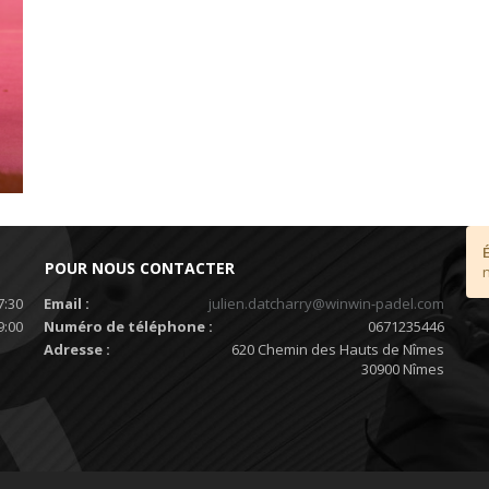
POUR NOUS CONTACTER
7:30
Email :
julien.datcharry@winwin-padel.com
9:00
Numéro de téléphone :
0671235446
Adresse :
620 Chemin des Hauts de Nîmes
30900 Nîmes