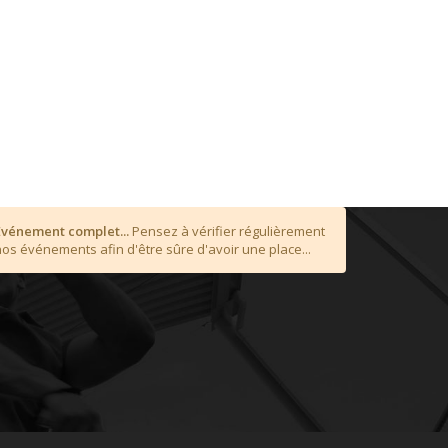
Événement complet...
Pensez à vérifier régulièrement
nos événements afin d'être sûre d'avoir une place...