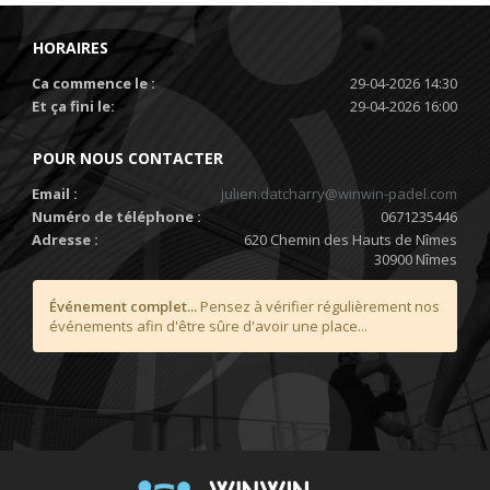
HORAIRES
Ca commence le :
29-04-2026 14:30
Et ça fini le:
29-04-2026 16:00
POUR NOUS CONTACTER
Email :
julien.datcharry@winwin-padel.com
Numéro de téléphone :
0671235446
Adresse :
620 Chemin des Hauts de Nîmes
30900 Nîmes
Événement complet...
Pensez à vérifier régulièrement nos
événements afin d'être sûre d'avoir une place...