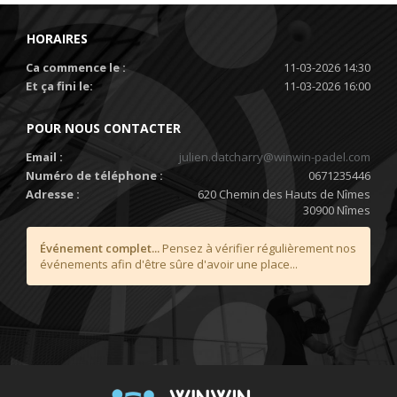
HORAIRES
Ca commence le :
11-03-2026 14:30
Et ça fini le:
11-03-2026 16:00
POUR NOUS CONTACTER
Email :
julien.datcharry@winwin-padel.com
Numéro de téléphone :
0671235446
Adresse :
620 Chemin des Hauts de Nîmes
30900 Nîmes
Événement complet...
Pensez à vérifier régulièrement nos
événements afin d'être sûre d'avoir une place...