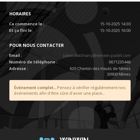
HORAIRES
Ca commence le :
15-10-2025 14:30
Et ça fini le:
15-10-2025 16:00
POUR NOUS CONTACTER
Email :
julien.datcharry@winwin-padel.com
Numéro de téléphone :
0671235446
Adresse :
620 Chemin des Hauts de Nîmes
30900 Nîmes
Événement complet...
Pensez à vérifier régulièrement nos
événements afin d'être sûre d'avoir une place...