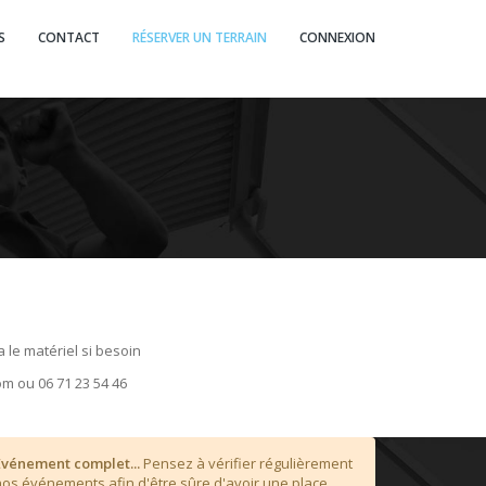
S
CONTACT
RÉSERVER UN TERRAIN
CONNEXION
 le matériel si besoin
om ou 06 71 23 54 46
Événement complet...
Pensez à vérifier régulièrement
nos événements afin d'être sûre d'avoir une place...