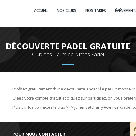
ACCUEIL
NOS CLUBS
NOS TARIFS
ÉVÉNEMENT
DÉCOUVERTE PADEL GRATUITE
Club des Hauts de Nimes Padel
Profitez gratuitement d'une découverte encadrée par un moniteur
Créez votre compte gratuit et cliquez sur participez, on vous prétera
Plus d’infos contactez le club >>>
julien.datcharry@winwin-padel
.c
POUR NOUS CONTACTER