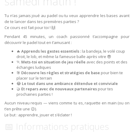
samedi matin !
Tu n’as jamais joué au padel ou tu veux apprendre les bases avant
de te lancer dans tes premières parties ?
Ce cours est fait pour toi ! 🙌
Pendant 45 minutes, un coach passionné t’accompagne pour
découvrir le padel tout en t’amusant :
🔥
Apprends les gestes essentiels :
la bandeja, le volé coup
droit, le lob, et même la fameuse balle après vitre 😎
🏃️
Mets-toi en situation de jeu réelle
avec des points et des
échanges ludiques
🎯
Découvre les règles et stratégies de base
pour bien te
placer sur le terrain
😂
Le tout dans une ambiance détendue et conviviale
🤝
Et repars avec de nouveaux partenaires
pour tes
prochaines parties !
Aucun niveau requis — viens comme tu es, raquette en main (ou on
t’en prête une 😉).
Le but : apprendre, jouer et s’éclater !
📅 Informations pratiques