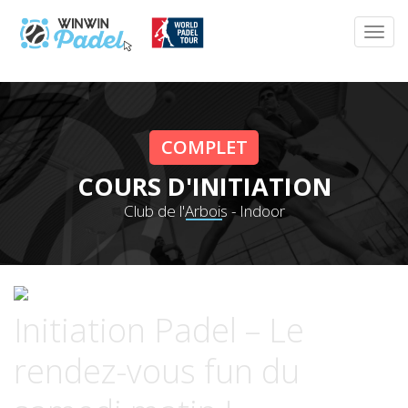
COMPLET
COURS D'INITIATION
Club de l'Arbois - Indoor
Initiation Padel – Le
rendez-vous fun du