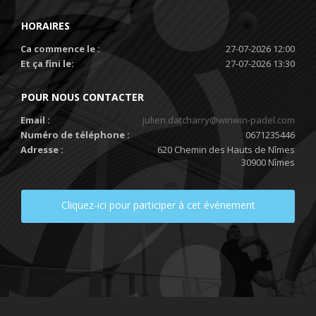
HORAIRES
Ca commence le :
27-07-2026 12:00
Et ça fini le:
27-07-2026 13:30
POUR NOUS CONTACTER
Email :
julien.datcharry@winwin-padel.com
Numéro de téléphone :
0671235446
Adresse :
620 Chemin des Hauts de Nîmes
30900 Nîmes
Cliquez-ici pour participer à cet événement