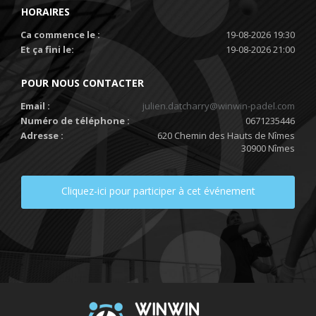
HORAIRES
Ca commence le :
19-08-2026 19:30
Et ça fini le:
19-08-2026 21:00
POUR NOUS CONTACTER
Email :
julien.datcharry@winwin-padel.com
Numéro de téléphone :
0671235446
Adresse :
620 Chemin des Hauts de Nîmes
30900 Nîmes
Cliquez-ici pour participer à cet événement