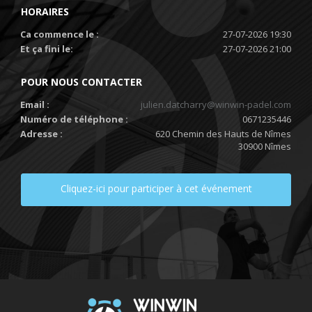
HORAIRES
Ca commence le :
27-07-2026 19:30
Et ça fini le:
27-07-2026 21:00
POUR NOUS CONTACTER
Email :
julien.datcharry@winwin-padel.com
Numéro de téléphone :
0671235446
Adresse :
620 Chemin des Hauts de Nîmes
30900 Nîmes
Cliquez-ici pour participer à cet événement