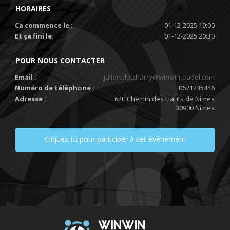
HORAIRES
Ca commence le :
01-12-2025 19:00
Et ça fini le:
01-12-2025 20:30
POUR NOUS CONTACTER
Email :
julien.datcharry@winwin-padel.com
Numéro de téléphone :
0671235446
Adresse :
620 Chemin des Hauts de Nîmes
30900 Nîmes
Cliquez-ici pour participer à cet événement