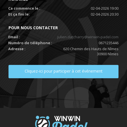
Ca commence le :
02-04-2026 19:00
Et ça fini le:
02-04-2026 20:30
POUR NOUS CONTACTER
Email :
julien.datcharry@winwin-padel.com
Numéro de téléphone :
0671235446
Adresse :
620 Chemin des Hauts de Nîmes
30900 Nîmes
Cliquez-ici pour participer à cet événement