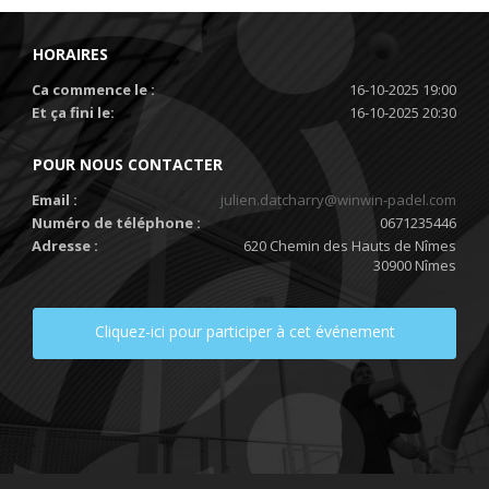
HORAIRES
Ca commence le :
16-10-2025 19:00
Et ça fini le:
16-10-2025 20:30
POUR NOUS CONTACTER
Email :
julien.datcharry@winwin-padel.com
Numéro de téléphone :
0671235446
Adresse :
620 Chemin des Hauts de Nîmes
30900 Nîmes
Cliquez-ici pour participer à cet événement