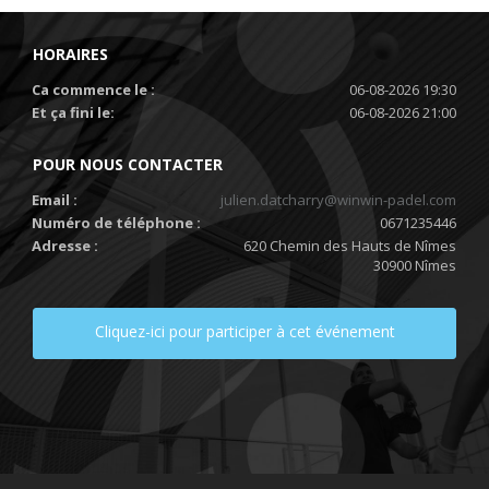
HORAIRES
Ca commence le :
06-08-2026 19:30
Et ça fini le:
06-08-2026 21:00
POUR NOUS CONTACTER
Email :
julien.datcharry@winwin-padel.com
Numéro de téléphone :
0671235446
Adresse :
620 Chemin des Hauts de Nîmes
30900 Nîmes
Cliquez-ici pour participer à cet événement