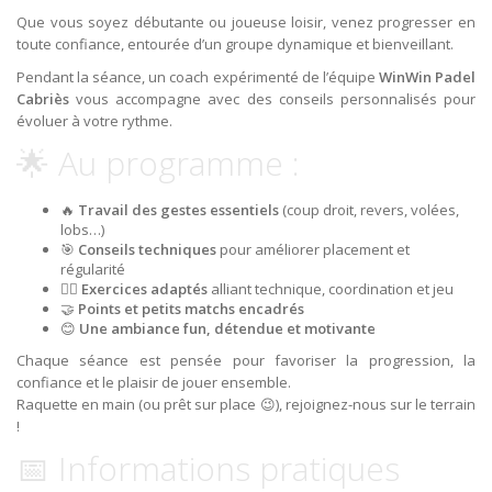
Que vous soyez débutante ou joueuse loisir, venez progresser en
toute confiance, entourée d’un groupe dynamique et bienveillant.
Pendant la séance, un coach expérimenté de l’équipe
WinWin Padel
Cabriès
vous accompagne avec des conseils personnalisés pour
évoluer à votre rythme.
🌟 Au programme :
🔥
Travail des gestes essentiels
(coup droit, revers, volées,
lobs…)
🎯
Conseils techniques
pour améliorer placement et
régularité
🏃‍♀️
Exercices adaptés
alliant technique, coordination et jeu
🤝
Points et petits matchs encadrés
😊
Une ambiance fun, détendue et motivante
Chaque séance est pensée pour favoriser la progression, la
confiance et le plaisir de jouer ensemble.
Raquette en main (ou prêt sur place 😉), rejoignez-nous sur le terrain
!
📅 Informations pratiques