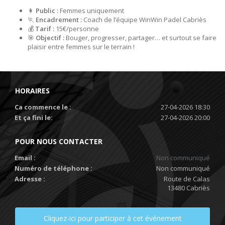
👩
Public :
Femmes uniquement
🏃️
Encadrement :
Coach de l’équipe WinWin Padel Cabriès
💰
Tarif :
15€/personne
🎯
Objectif :
Bouger, progresser, partager… et surtout se faire
plaisir entre femmes sur le terrain !
HORAIRES
Ca commence le :
27-04-2026 18:30
Et ça fini le:
27-04-2026 20:00
POUR NOUS CONTACTER
Email :
Non communiqué
Numéro de téléphone :
Non communiqué
Adresse :
Route de Calas
13480 Cabriès
Cliquez-ici pour participer à cet événement