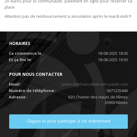
20 euros pour la communauté, paiement en ligne pour réserver sa
place
Attention pas de remboursement si annulation après le mardi midi !!!
HORAIRES
Ca commence le :
18-08-2025 18:00
Et ça fini le:
18-08-2025 19:30
POUR NOUS CONTACTER
Email :
julien.datcharry@winwin-padel.com
Numéro de téléphone :
0671235446
Adresse :
620 Chemin des Hauts de Nîmes
30900 Nîmes
Cliquez-ici pour participer à cet événement