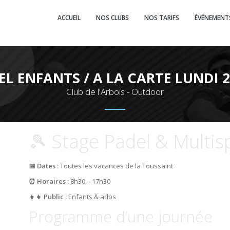
ACCUEIL
NOS CLUBS
NOS TARIFS
ÉVÉNEMENT
EL ENFANTS / A LA CARTE LUNDI 
Club de l'Arbois - Outdoor
🎾 Stage Padel & Multis
📅 Dates :
Toutes les vacances de la Toussaint
⏰ Horaires :
8h30 – 17h30
👦👧 Public :
Enfants & ados
Programme d’une journée