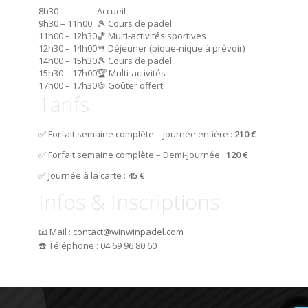
8h30
Accueil
9h30 – 11h00
🎾 Cours de padel
11h00 – 12h30
🏀 Multi-activités sportives
12h30 – 14h00
🍴 Déjeuner (pique-nique à prévoir)
14h00 – 15h30
🎾 Cours de padel
15h30 – 17h00
🏆 Multi-activités
17h00 – 17h30
🍪 Goûter offert
Tarifs
✅ Forfait semaine complète – Journée entière :
210 €
✅ Forfait semaine complète – Demi-journée :
120 €
✅ Journée à la carte :
45 €
Infos & Inscriptions
📧 Mail :
contact@winwinpadel.com
☎️ Téléphone : 04 69 96 80 60