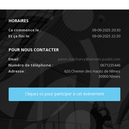
HORAIRES
Ca commence le :
09-09-2025 20:30
Et ça fini le:
09-09-2025 22:30
POUR NOUS CONTACTER
Email :
julien.datcharry@winwin-padel.com
Numéro de téléphone :
0671235446
Adresse :
620 Chemin des Hauts de Nîmes
30900 Nîmes
Cliquez-ici pour participer à cet événement